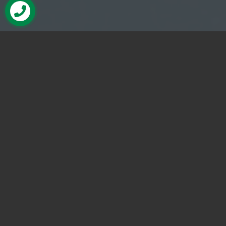
Tenemos lo que buscas para tu
Proyecto
Somos una Empresa con más de 14 años en el
mercado, ofrecemos un gran número de soluciones
en: